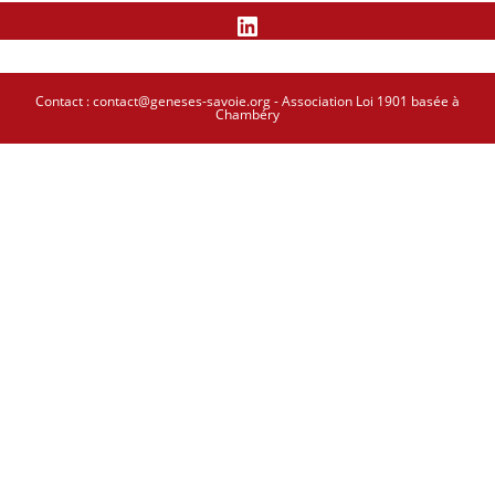
LinkedIn
Contact :
contact@geneses-savoie.org
- Association Loi 1901 basée à
Chambéry