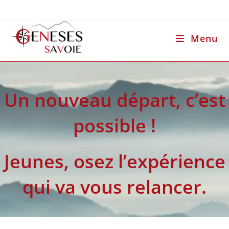
Skip
to
content
Menu
Un nouveau départ, c’est
possible !
Jeunes, osez l’expérience
qui va vous relancer.